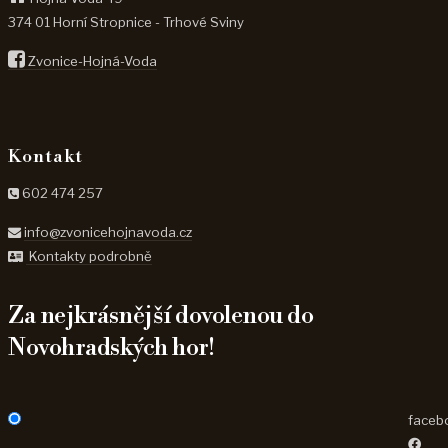
374 01 Horní Stropnice - Trhové Sviny
Zvonice-Hojná-Voda
Kontakt
602 474 257
info@zvonicehojnavoda.cz
Kontakty podrobně
Za nejkrásnější dovolenou do
Novohradských hor!
faceb