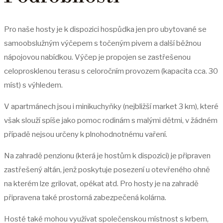
Pro naše hosty je k dispozici hospůdka jen pro ubytované se
samoobslužným výčepem s točeným pivem a další běžnou
nápojovou nabídkou. Výčep je propojen se zastřešenou
celoprosklenou terasu s celoročním provozem (kapacita cca. 30
míst) s výhledem.
V apartmánech jsou i minikuchyňky (nejbližší market 3 km), které
však slouží spíše jako pomoc rodinám s malými dětmi, v žádném
případě nejsou určeny k plnohodnotnému vaření.
Na zahradě penzionu (která je hostům k dispozici) je připraven
zastřešený altán, jenž poskytuje posezení u otevřeného ohně
na kterém lze grilovat, opékat atd. Pro hosty je na zahradě
připravena také prostorná zabezpečená kolárna.
Hosté také mohou využívat společenskou místnost s krbem,