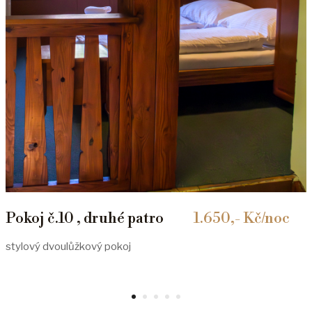
Pokoj č.10 , druhé patro
1.650,- Kč/noc
stylový dvoulůžkový pokoj