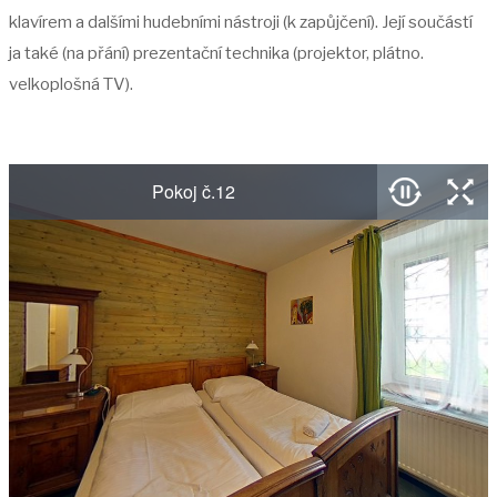
klavírem a dalšími hudebními nástroji (k zapůjčení). Její součástí
ja také (na přání) prezentační technika (projektor, plátno.
velkoplošná TV).