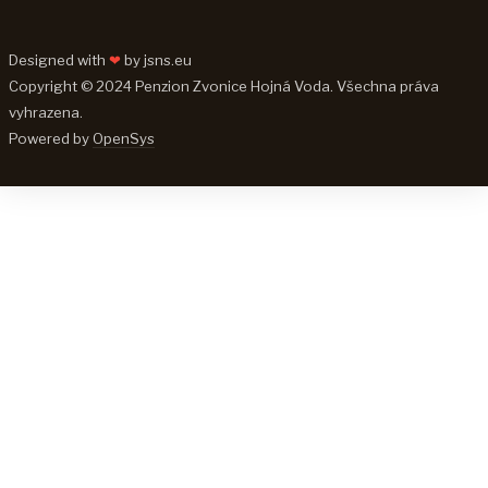
Designed with
❤
by
jsns.eu
Copyright © 2024 Penzion Zvonice Hojná Voda. Všechna práva
vyhrazena.
Powered by
OpenSys