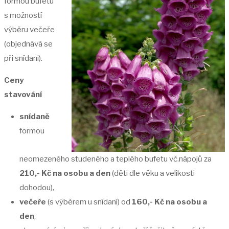
formou bufetu
s možností
výběru večeře
(objednává se
při snídani).
Ceny
stavování
snídaně
formou
neomezeného studeného a teplého bufetu vč.nápojů za
210,- Kč na osobu a den
(děti dle věku a velikosti
dohodou),
večeře
(s výběrem u snídaní) od
160,- Kč na osobu a
den
,