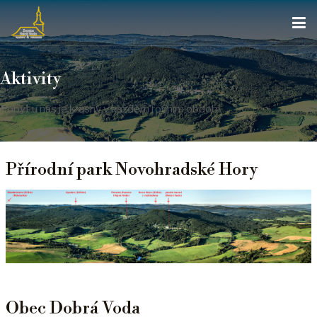
Aktivity
Pobyt u nás je krásný v každém ročním období
Přírodní park Novohradské Hory
Obec Dobrá Voda