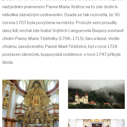
nad jedním pramenem Panna Maria. Krátce na to zde došlo k
několika zázračným uzdravením. Osada se tak rozrostla, že 30.
června 1707 byla povýšena na město. Protože sem proudily
davy lidí, nechal zde hrabě Vojtěch Languevela Buquoy postavit
chrám Panny Marie Těšitelky (1708–1715), faru a lázně. Vedle
chrámu, zasvěceného Panně Marii Těšitelce, byl v roce 1718
postaven zámeček, buquoyská rezidence, v roce 1747 přibyla
škola.