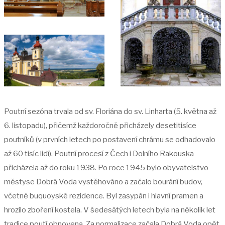
Poutní sezóna trvala od sv. Floriána do sv. Linharta (5. května až
6. listopadu), přičemž každoročně přicházely desetitisíce
poutníků (v prvních letech po postavení chrámu se odhadovalo
až 60 tisíc lidí). Poutní procesí z Čech i Dolního Rakouska
přicházela až do roku 1938. Po roce 1945 bylo obyvatelstvo
městyse Dobrá Voda vystěhováno a začalo bourání budov,
včetně buquoyské rezidence. Byl zasypán i hlavní pramen a
hrozilo zboření kostela. V šedesátých letech byla na několik let
tradice poutí obnovena. Za normalizace začala Dobrá Voda opět