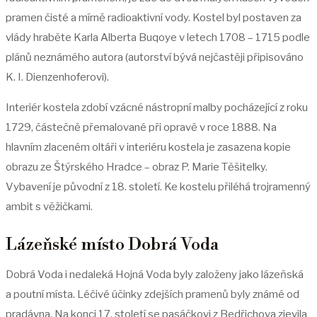
pramen čisté a mírně radioaktivní vody. Kostel byl postaven za
vlády hraběte Karla Alberta Buqoye v letech 1708 – 1715 podle
plánů neznámého autora (autorství bývá nejčastěji připisováno
K. I. Dienzenhoferovi).
Interiér kostela zdobí vzácné nástropní malby pocházející z roku
1729, částečně přemalované při opravě v roce 1888. Na
hlavním zlaceném oltáři v interiéru kostela je zasazena kopie
obrazu ze Štýrského Hradce – obraz P. Marie Těšitelky.
Vybavení je původní z 18. století. Ke kostelu přiléhá trojramenný
ambit s věžičkami.
Lázeňské místo Dobrá Voda
Dobrá Voda i nedaleká Hojná Voda byly založeny jako lázeňská
a poutní místa. Léčivé účinky zdejších pramenů byly známé od
pradávna. Na konci 17. století se pasáčkovi z Bedřichova zjevila