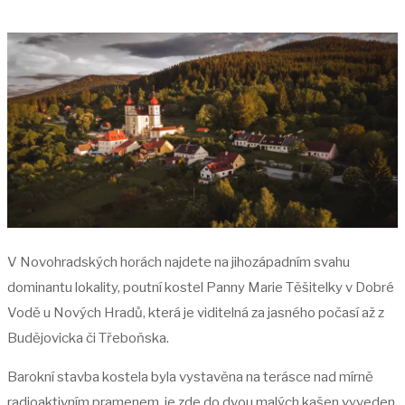
V Novohradských horách najdete na jihozápadním svahu
dominantu lokality, poutní kostel Panny Marie Těšitelky v Dobré
Vodě u Nových Hradů, která je viditelná za jasného počasí až z
Budějovicka či Třeboňska.
Barokní stavba kostela byla vystavěna na terásce nad mírně
radioaktivním pramenem, je zde do dvou malých kašen vyveden